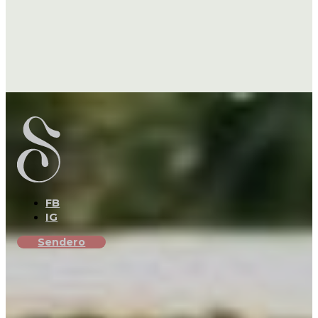
FB
IG
Sendero