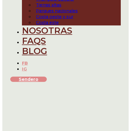
Tierras altas
Parques nacionales
Costa oeste y sur
Costa este
NOSOTRAS
FAQS
BLOG
FB
IG
Sendero