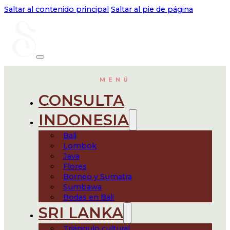
Saltar al contenido principal
Saltar al pie de página
MENÚ
CONSULTA
INDONESIA
Bali
Lombok
Java
Flores
Borneo y Sumatra
Sumbawa
Bodas en Bali
SRI LANKA
Triángulo cultural