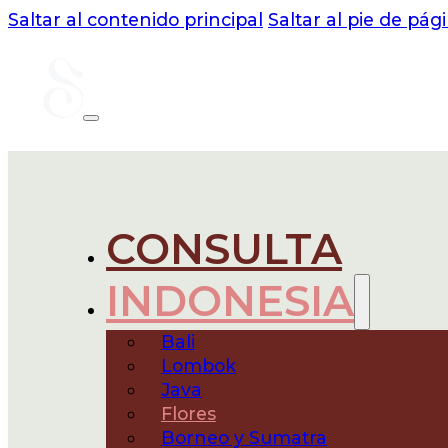
Saltar al contenido principal
Saltar al pie de pág
CONSULTA
INDONESIA
Bali
Lombok
Java
Flores
Borneo y Sumatra