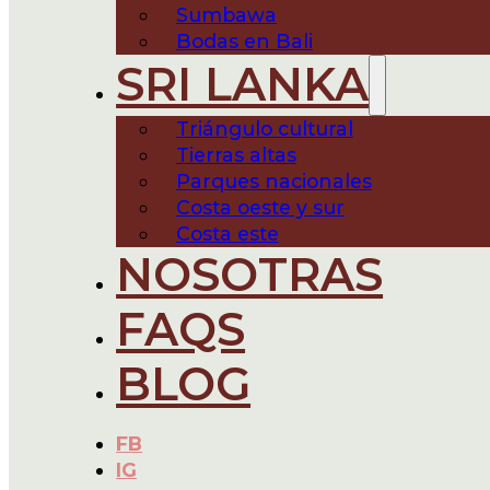
Sumbawa
Bodas en Bali
SRI LANKA
Triángulo cultural
Tierras altas
Parques nacionales
Costa oeste y sur
Costa este
NOSOTRAS
FAQS
BLOG
FB
IG