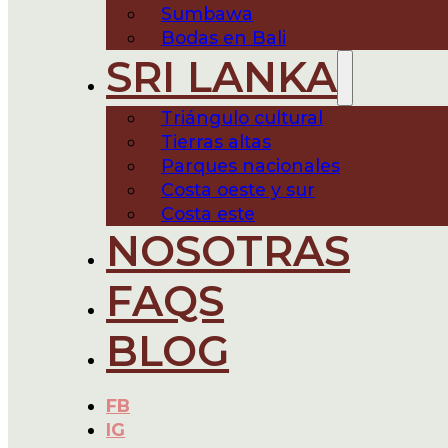
Sumbawa
Bodas en Bali
SRI LANKA
Triángulo cultural
Tierras altas
Parques nacionales
Costa oeste y sur
Costa este
NOSOTRAS
FAQS
BLOG
FB
IG