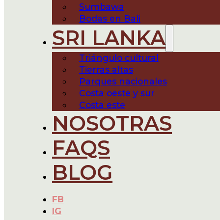
Sumbawa
Bodas en Bali
SRI LANKA
Triángulo cultural
Tierras altas
Parques nacionales
Costa oeste y sur
Costa este
NOSOTRAS
FAQS
BLOG
FB
IG