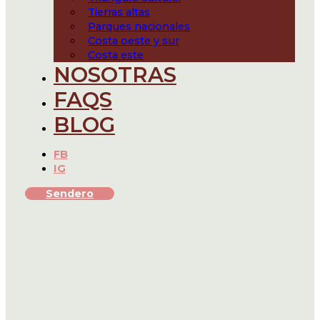
Tierras altas
Parques nacionales
Costa oeste y sur
Costa este
NOSOTRAS
FAQS
BLOG
FB
IG
Sendero