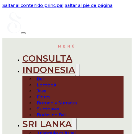
Saltar al contenido principal
Saltar al pie de página
MENÚ
CONSULTA
INDONESIA
Bali
Lombok
Java
Flores
Borneo y Sumatra
Sumbawa
Bodas en Bali
SRI LANKA
Triángulo cultural