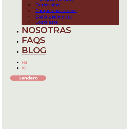
Tierras altas
Parques nacionales
Costa oeste y sur
Costa este
NOSOTRAS
FAQS
BLOG
FB
IG
Sendero