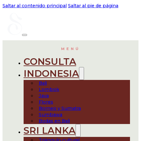
Saltar al contenido principal
Saltar al pie de página
MENÚ
CONSULTA
INDONESIA
Bali
Lombok
Java
Flores
Borneo y Sumatra
Sumbawa
Bodas en Bali
SRI LANKA
Triángulo cultural