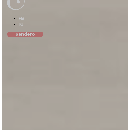
FB
IG
Sendero