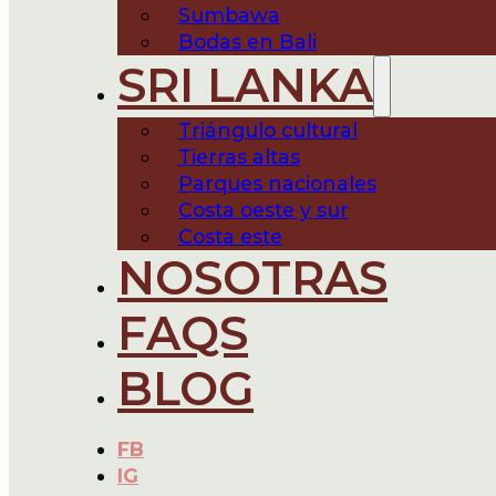
Sumbawa
Bodas en Bali
SRI LANKA
Triángulo cultural
Tierras altas
Parques nacionales
Costa oeste y sur
Costa este
NOSOTRAS
FAQS
BLOG
FB
IG